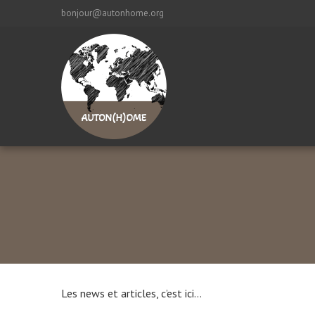
bonjour@autonhome.org
Les news et articles, c’est ici…