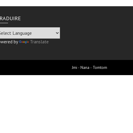
RADUIRE
owered by
Translate
Jmi - Nana - Tomtom