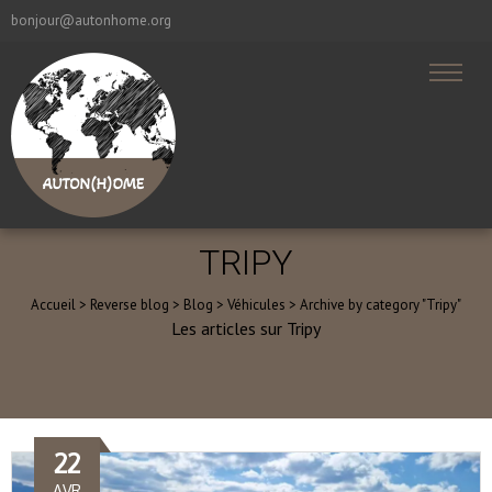
bonjour@autonhome.org
TRIPY
Accueil
>
Reverse blog
>
Blog
>
Véhicules
>
Archive by category "Tripy"
Les articles sur Tripy
22
AVR