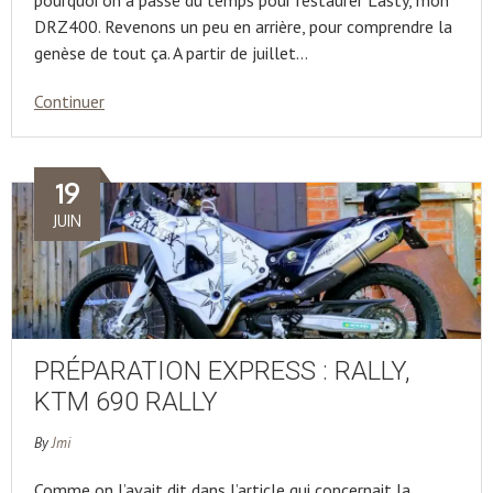
pourquoi on a passé du temps pour restaurer Lasty, mon
DRZ400. Revenons un peu en arrière, pour comprendre la
genèse de tout ça. A partir de juillet…
Continuer
19
JUIN
PRÉPARATION EXPRESS : RALLY,
KTM 690 RALLY
By
Jmi
Comme on l’avait dit dans l’article qui concernait la