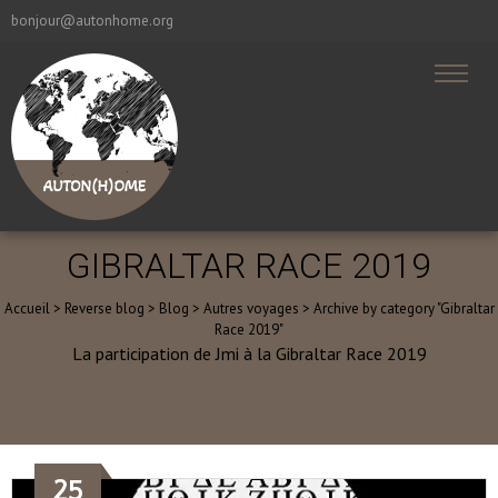
bonjour@autonhome.org
GIBRALTAR RACE 2019
Accueil
>
Reverse blog
>
Blog
>
Autres voyages
>
Archive by category "Gibraltar
Race 2019"
La participation de Jmi à la Gibraltar Race 2019
25