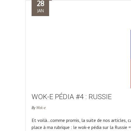
28
JAN
WOK-E PÉDIA #4 : RUSSIE
By
Wok-e
Et voilà…comme promis, la suite de nos articles, c
place à ma rubrique : le wok-e pédia sur la Russie =