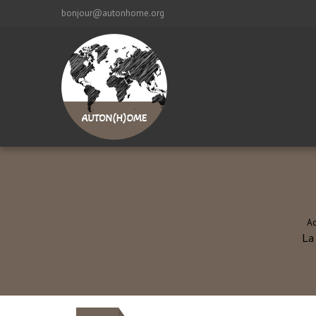
bonjour@autonhome.org
Ac
La