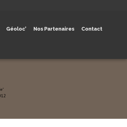
Géoloc’
Nos Partenaires
Contact
ie"
012