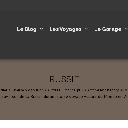
Le Blog
Les Voyages
Le Garage
RUSSIE
cueil
>
Reverse blog
>
Blog
>
Autour Du Monde, pt. 1
>
Archive by category "Russ
 traversée de la Russie durant notre voyage Autour du Monde en 2