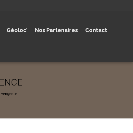
Géoloc’
Nos Partenaires
Contact
GENCE
la vengence