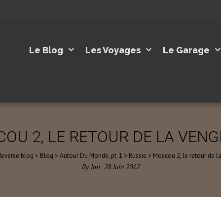
Le Blog
Les Voyages
Le Garage
OU 2, LE RETOUR DE LA VEN
Reverse blog
>
Blog
>
Autour Du Monde, pt. 1
>
Russie
>
Moscou 2, le retour de 
By
Jmi
28
Juin
2012