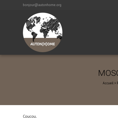
bonjour@autonhome.org
MOSC
Accueil
>
Coucou,