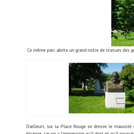
Ce même parc abrite un grand notre de statues des g
D’ailleurs, sur la Place Rouge se dresse le mausolé 
étrange, car on a l’impression qu’il dort et qu’il pourrai