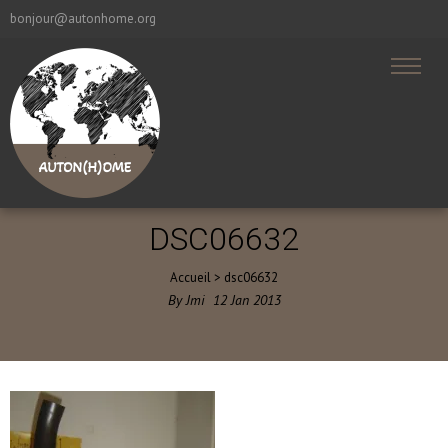
bonjour@autonhome.org
DSC06632
Accueil
>
dsc06632
By
Jmi
12
Jan
2013