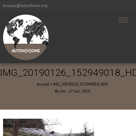
bonjour@autonhome.org
IMG_20190126_152949018_H
Accueil
>
IMG_20190126_152949018_HDR
By
Jmi
17
Juin
2019