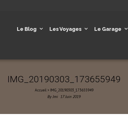
Le Blog
Les Voyages
Le Garage
IMG_20190303_173655949
Accueil
>
IMG_20190303_173655949
By
Jmi
17
Juin
2019