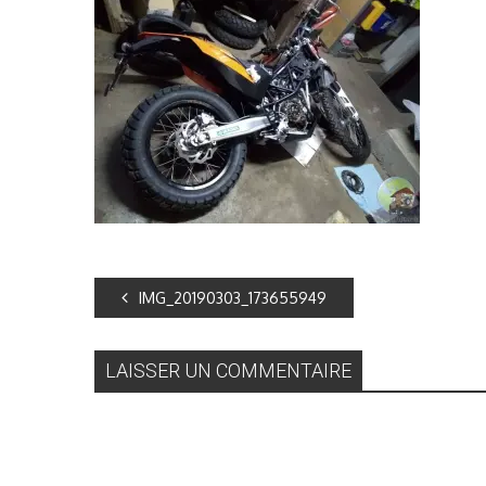
IMG_20190303_173655949
LAISSER UN COMMENTAIRE