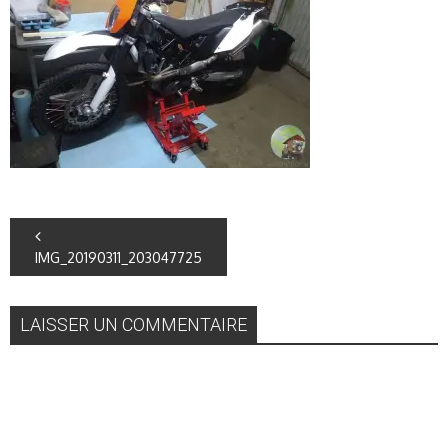
IMG_20190311_203047725
LAISSER UN COMMENTAIRE