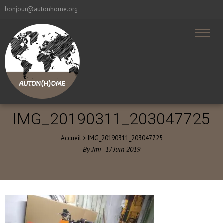
bonjour@autonhome.org
IMG_20190311_203047725
Accueil
>
IMG_20190311_203047725
By
Jmi
17
Juin
2019