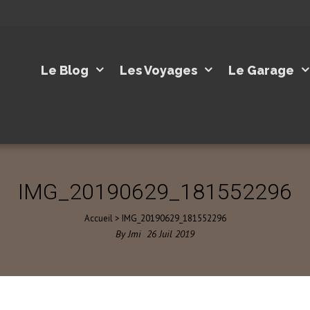
Le Blog
Les Voyages
Le Garage
IMG_20190629_181552296
Accueil
>
IMG_20190629_181552296
By
Jmi
26
Juil
2019