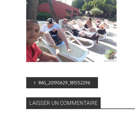
IMG_20190629_181552296
LAISSER UN COMMENTAIRE