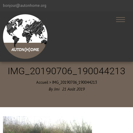
bonjour@autonhome.org
IMG_20190706_190044213
Accueil
>
IMG_20190706_190044213
By
Jmi
21
Août
2019