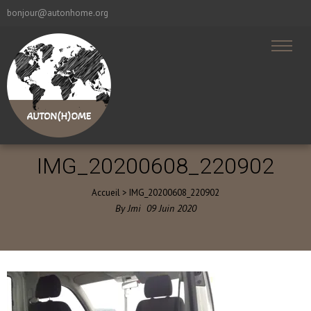
bonjour@autonhome.org
IMG_20200608_220902
Accueil
>
IMG_20200608_220902
By
Jmi
09
Juin
2020