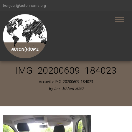
bonjour@autonhome.org
IMG_20200609_184023
Accueil
>
IMG_20200609_184023
By
Jmi
10
Juin
2020