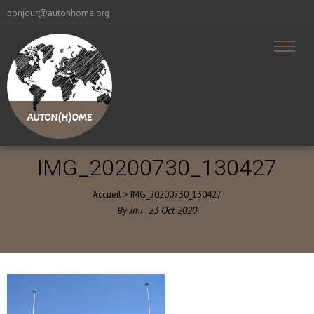
bonjour@autonhome.org
IMG_20200730_130427
Accueil
>
IMG_20200730_130427
By
Jmi
23
Oct
2020