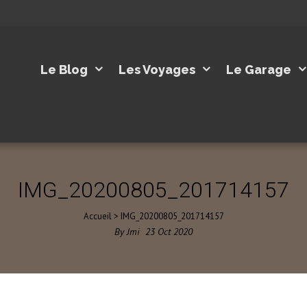
Le Blog
Les Voyages
Le Garage
IMG_20200805_201714157
Accueil
>
IMG_20200805_201714157
By
Jmi
23
Oct
2020