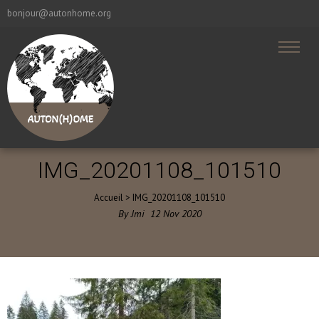
bonjour@autonhome.org
IMG_20201108_101510
Accueil
>
IMG_20201108_101510
By
Jmi
12
Nov
2020