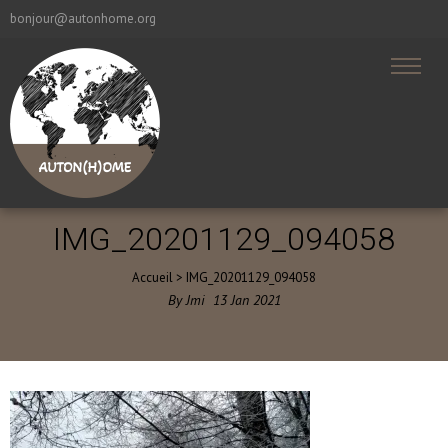
bonjour@autonhome.org
IMG_20201129_094058
Accueil
>
IMG_20201129_094058
By
Jmi
13
Jan
2021