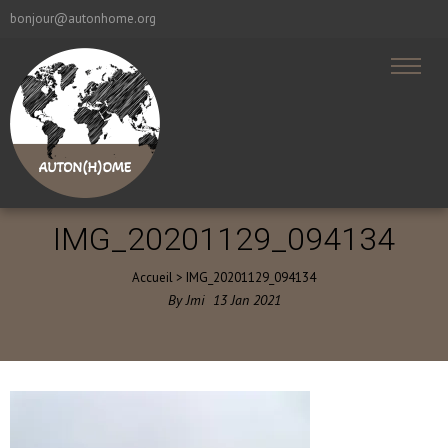
bonjour@autonhome.org
IMG_20201129_094134
Accueil
>
IMG_20201129_094134
By
Jmi
13
Jan
2021