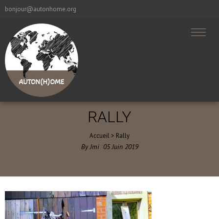
bonjour@autonhome.org
RALLY
Accueil
>
Rally
By
Jmi
05
Juin
2019