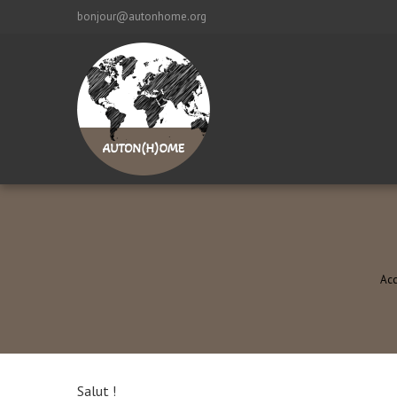
bonjour@autonhome.org
Acc
Salut !