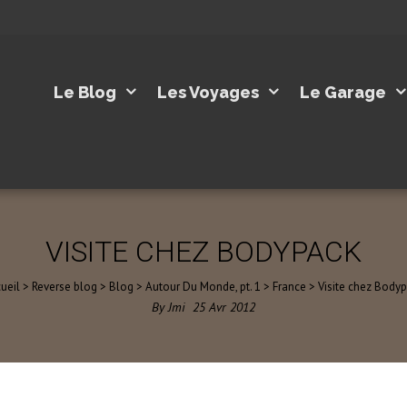
Le Blog
Les Voyages
Le Garage
VISITE CHEZ BODYPACK
ueil
>
Reverse blog
>
Blog
>
Autour Du Monde, pt. 1
>
France
>
Visite chez Body
By
Jmi
25
Avr
2012