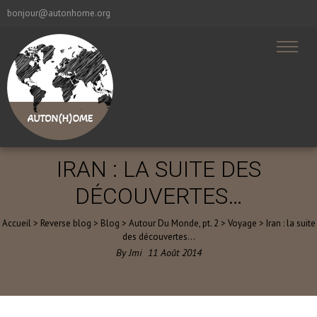
bonjour@autonhome.org
IRAN : LA SUITE DES
DÉCOUVERTES…
Accueil
>
Reverse blog
>
Blog
>
Autour Du Monde, pt. 2
>
Voyage
>
Iran : la suite
des découvertes…
By
Jmi
11
Août
2014