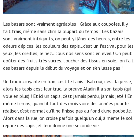
Les bazars sont vraiment agréables ! Grâce aux coupoles, il y
fait frais, même sans clim la plupart du temps ! Les bazars
sont vraiment intrigants, on peut y flâner des heures, entre les
odeurs d’épices, les couleurs des tapis…c’est un festival pour les
yeux, les oreilles, le nez…tous nos sens sont en éveil ! On peut
goûter des fruits très sucrés, toucher des tissus en soie…on fait
des bazars depuis le début du voyage et on s’en lasse pas !
Un truc incroyable en Iran, c’est le tapis ! Bah oui, c’est la perse,
alors les tapis c’est leur truc, la preuve Aladin il a son tapis (qui
vole en plus) ! Et ici un tapis, c’est jamais perdu, jamais jeté ! En
même temps, quand il faut des mois voire des années pour le
réaliser, c’est normal qu’il ne finisse pas au fond d’une poubelle.
Alors dans la rue, on croise parfois quelqu’un qui, à même le sol,
répare des tapis, et leur donne une seconde vie.