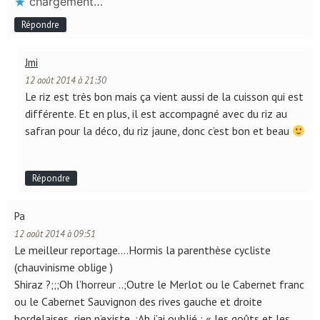
chargement…
Répondre
Jmi
12 août 2014 à 21:30
Le riz est très bon mais ça vient aussi de la cuisson qui est
différente. Et en plus, il est accompagné avec du riz au
safran pour la déco, du riz jaune, donc c’est bon et beau
Répondre
Pa
12 août 2014 à 09:51
Le meilleur reportage….Hormis la parenthèse cycliste
(chauvinisme oblige )
Shiraz ?;;;Oh l’horreur ..;Outre le Merlot ou le Cabernet franc
ou le Cabernet Sauvignon des rives gauche et droite
bordelaises ,rien n’existe..;Ah j’ai oublié : « les goûts et les