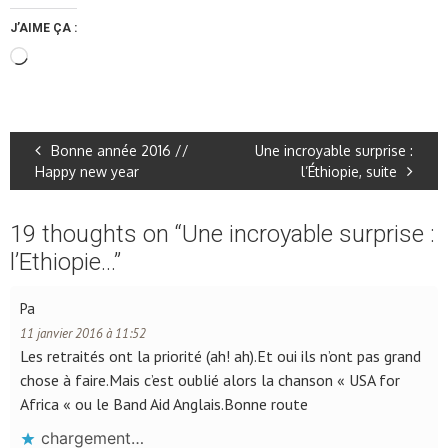
J’AIME ÇA :
Chargement…
Bonne année 2016 //
Une incroyable surprise :
Happy new year
l’Éthiopie, suite
19 thoughts on “
Une incroyable surprise :
l’Ethiopie…
”
Pa
11 janvier 2016 à 11:52
Les retraités ont la priorité (ah! ah).Et oui ils n’ont pas grand
chose à faire.Mais c’est oublié alors la chanson « USA for
Africa « ou le Band Aid Anglais.Bonne route
chargement…