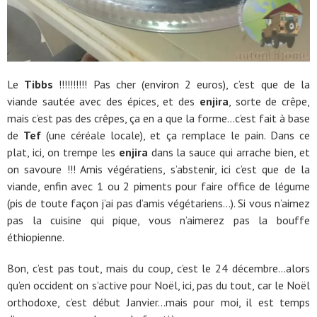
Le
Tibbs
!!!!!!!!!! Pas cher (environ 2 euros), c’est que de la
viande sautée avec des épices, et des
enjira
, sorte de crêpe,
mais c’est pas des crêpes, ça en a que la forme…c’est fait à base
de
Tef
(une céréale locale), et ça remplace le pain. Dans ce
plat, ici, on trempe les
enjira
dans la sauce qui arrache bien, et
on savoure !!! Amis végératiens, s’abstenir, ici c’est que de la
viande, enfin avec 1 ou 2 piments pour faire office de légume
(pis de toute façon j’ai pas d’amis végétariens…). Si vous n’aimez
pas la cuisine qui pique, vous n’aimerez pas la bouffe
éthiopienne.
Bon, c’est pas tout, mais du coup, c’est le 24 décembre…alors
qu’en occident on s’active pour Noël, ici, pas du tout, car le Noël
orthodoxe, c’est début Janvier…mais pour moi, il est temps