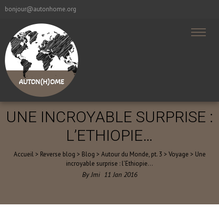
bonjour@autonhome.org
UNE INCROYABLE SURPRISE :
L’ETHIOPIE…
Accueil
>
Reverse blog
>
Blog
>
Autour du Monde, pt. 3
>
Voyage
>
Une
incroyable surprise : l’Ethiopie…
By
Jmi
11
Jan
2016