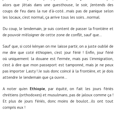
alors que j’étais dans une guesthouse, le soir, j’entends des
coups de feu dans la rue d’à-coté…mais pas de panique selon
les locaux, c’est normal, ça arrive tous les soirs…normal.
Du coup, le lendemain, je suis content de passer la frontière et
de pouvoir m’éloigner de cette zone de conflit, sauf que…
Sauf que, si coté kényan on me laisse partir, on a juste oublié de
me dire que coté éthiopien, c’est jour férié ! Enfin, jour férié
où uniquement la douane est fermée, mais pas l’immigration,
c’est à dire que mon passeport est tamponné, mais je ne peux
pas importer Lasty ! Je suis donc coincé à la frontière, et je dois
attendre le lendemain que ça ouvre…
A noter qu’en
Ethiopie
, par équité, on fait les jours fériés
chrétiens (orthodoxes) et musulmans, pas de jaloux comme ça !
Et plus de jours fériés, donc moins de boulot…ils ont tout
compris eux !