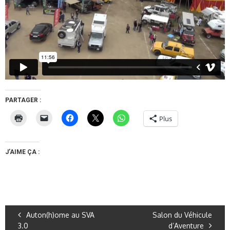
PARTAGER :
Plus
J’AIME ÇA :
Auton(h)ome au SVA
Salon du Véhicule
3.0
d’Aventure