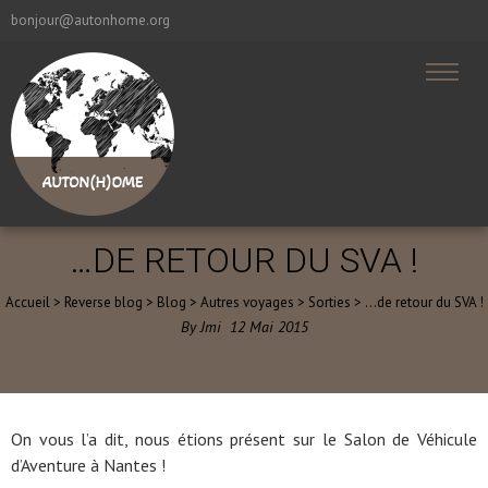
bonjour@autonhome.org
…DE RETOUR DU SVA !
Accueil
>
Reverse blog
>
Blog
>
Autres voyages
>
Sorties
>
…de retour du SVA !
By
Jmi
12
Mai
2015
On vous l’a dit, nous étions présent sur le Salon de Véhicule
d’Aventure à Nantes !