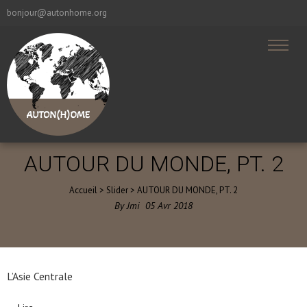
bonjour@autonhome.org
AUTOUR DU MONDE, PT. 2
Accueil
>
Slider
>
AUTOUR DU MONDE, PT. 2
By
Jmi
05
Avr
2018
L’Asie Centrale